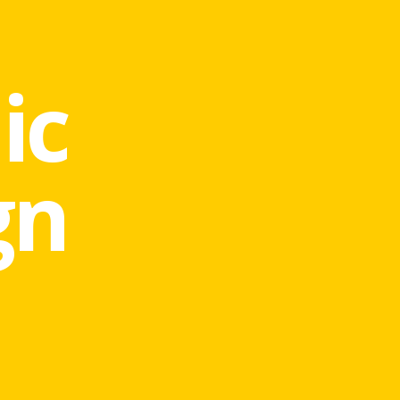
ic
gn