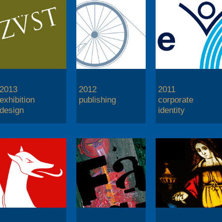
2013
2012
2011
exhibition
publishing
corporate
design
identity