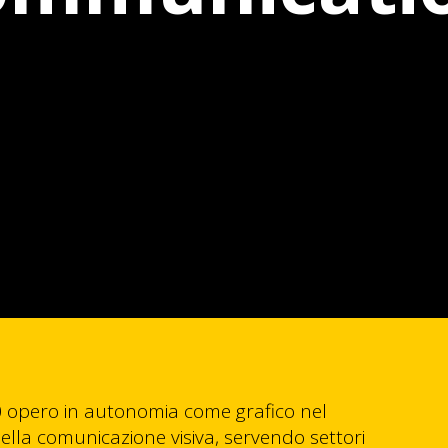
 opero in autonomia come grafico nel
lla comunicazione visiva, servendo settori