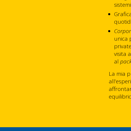
sistem
Grafica
quotidi
Corpora
unica p
privat
visita 
al
pac
La mia p
all’espe
affronta
equilibri