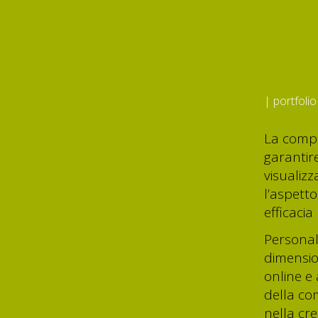
| portfolio
La comp
garantir
visualizz
l’aspetto
efficaci
Personal
dimension
online e
della com
nella cre