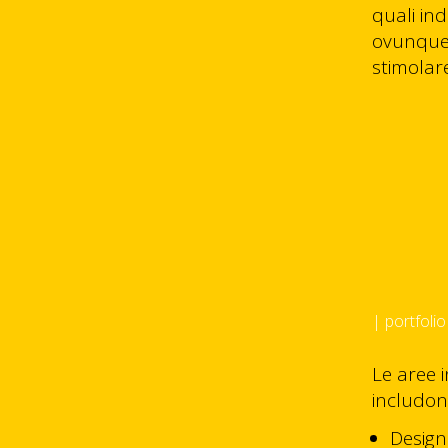
quali ind
ovunque 
stimolar
| portfolio
Le aree i
includon
Design 