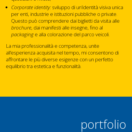
Corporate identity:
sviluppo di un’identità visiva unica
per enti, industrie e istituzioni pubbliche o private.
Questo può comprendere dai biglietti da visita alle
brochure
, dai manifesti alle insegne, fino al
packaging
e alla colorazione del parco veicoli.
La mia professionalità e competenza, unite
all’esperienza acquisita nel tempo, mi consentono di
affrontare le più diverse esigenze con un perfetto
equilibrio tra estetica e funzionalità.
portfolio