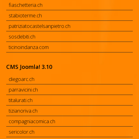
fiaschetteria.ch
stabioterme.ch
patriziatocastelsanpietro.ch
sosdebiti.ch
ticinoindanza.com
CMS Joomla! 3.10
diegoarc.ch
parravicini.ch
titalurati.ch
tizianoriva.ch
compagniacomica.ch
sericolor.ch