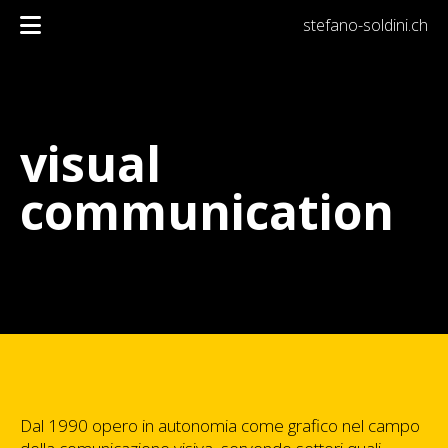
stefano-soldini.ch
visual
communication
Dal 1990 opero in autonomia come grafico nel campo